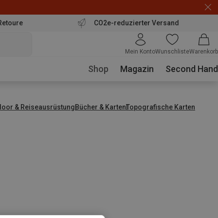
Retoure
CO2e-reduzierter Versand
Mein Konto
Wunschliste
Warenkorb
Shop
Magazin
Second Hand
door & Reiseausrüstung
Bücher & Karten
Topografische Karten