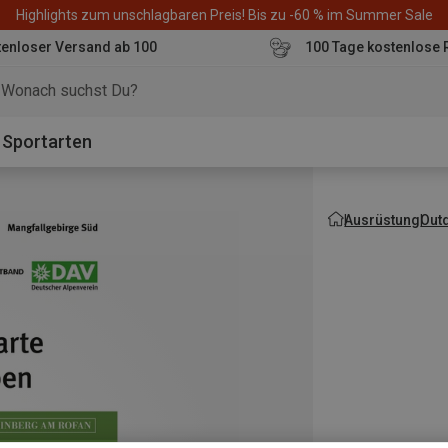
Highlights zum unschlagbaren Preis! Bis zu -60 % im Summer Sale
enloser Versand ab 100
100 Tage kostenlose 
o
Sportarten
Ausrüstung
Out