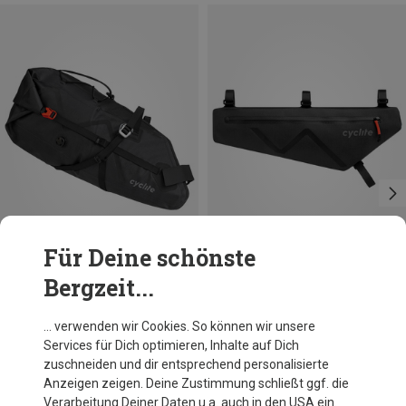
Für Deine schönste
Bergzeit...
Größen
Größen
12.9L
2.8L
Cyclite
Cyclite
… verwenden wir Cookies. So können wir unsere
Saddle Bag / 02 Satteltasche
Frame Bag / 02 Rahmentasche
Services für Dich optimieren, Inhalte auf Dich
179,95 €
119,95 €
zuschneiden und dir entsprechend personalisierte
Anzeigen zeigen. Deine Zustimmung schließt ggf. die
Verarbeitung Deiner Daten u.a. auch in den USA ein.