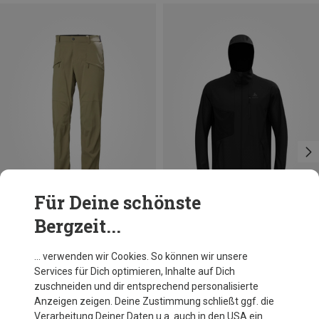
Für Deine schönste
Bergzeit...
Du sparst 29%
Größen
M
L
XL
XXL
Odlo
… verwenden wir Cookies. So können wir unsere
Herren Zeroweight Windproof X Warm Jacke
Services für Dich optimieren, Inhalte auf Dich
179,95 €
zuschneiden und dir entsprechend personalisierte
Anzeigen zeigen. Deine Zustimmung schließt ggf. die
Verarbeitung Deiner Daten u.a. auch in den USA ein.