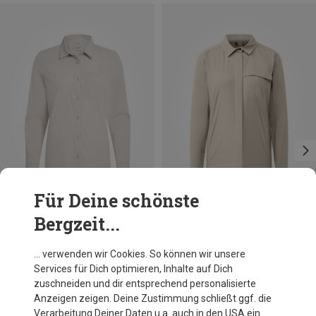
Für Deine schönste
Bergzeit...
Du sparst 47%
Größen
XS
S
M
L
XL
XXL
Craghoppers
… verwenden wir Cookies. So können wir unsere
Damen Kiwi III Bluse
Services für Dich optimieren, Inhalte auf Dich
54,80 €
zuschneiden und dir entsprechend personalisierte
Anzeigen zeigen. Deine Zustimmung schließt ggf. die
Verarbeitung Deiner Daten u.a. auch in den USA ein.