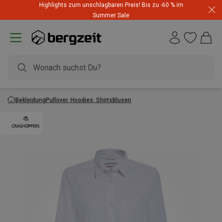
Highlights zum unschlagbaren Preis! Bis zu -60 % im
Summer Sale
Bekleidung
Pullover, Hoodies, Shirts
Blusen