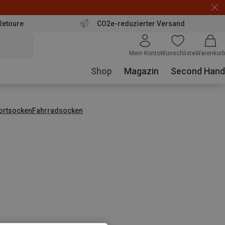
Retoure
CO2e-reduzierter Versand
Mein Konto
Wunschliste
Warenkorb
Shop
Magazin
Second Hand
ortsocken
Fahrradsocken