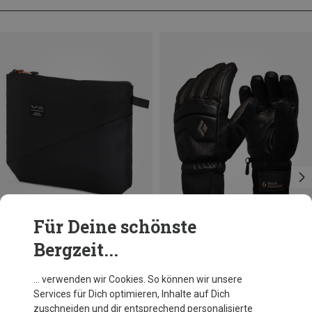
Für Deine schönste
Bergzeit...
Du sparst 19%
Größen
ONE SIZE
Salewa
… verwenden wir Cookies. So können wir unsere
Fanes Accessory Tasche
Services für Dich optimieren, Inhalte auf Dich
40,91 €
zuschneiden und dir entsprechend personalisierte