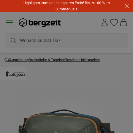
Highlights zum unschlagbaren Preis! Bis zu -60 % im
Summer Sale
Ausrüstung
Rucksäcke & Taschen
Taschen
Hüfttaschen