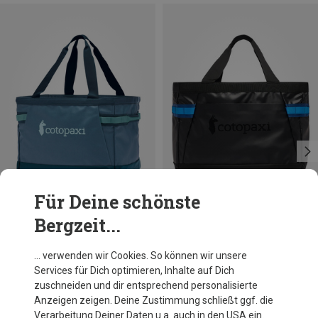
Für Deine schönste
Bergzeit...
Du sparst 27%
Größen
60L
Cotopaxi
… verwenden wir Cookies. So können wir unsere
Allpa 60l Gear Hauler Tasche
Services für Dich optimieren, Inhalte auf Dich
145,50 €
zuschneiden und dir entsprechend personalisierte
Anzeigen zeigen. Deine Zustimmung schließt ggf. die
Verarbeitung Deiner Daten u.a. auch in den USA ein.