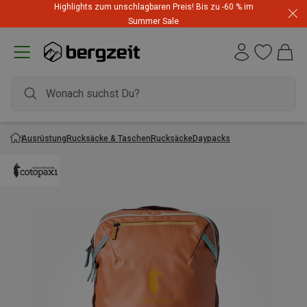
Highlights zum unschlagbaren Preis! Bis zu -60 % im
Summer Sale
Ausrüstung
Rucksäcke & Taschen
Rucksäcke
Daypacks