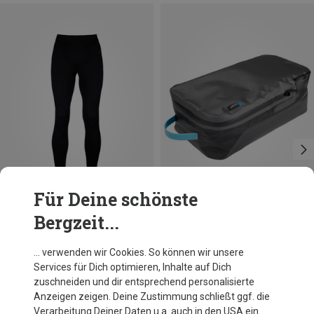
Für Deine schönste
Bergzeit...
Du sparst 23%
Größen
M
L
XL
Ortovox
… verwenden wir Cookies. So können wir unsere
Herren 230 Competition Hose
Services für Dich optimieren, Inhalte auf Dich
109,95 €
zuschneiden und dir entsprechend personalisierte
Anzeigen zeigen. Deine Zustimmung schließt ggf. die
Verarbeitung Deiner Daten u.a. auch in den USA ein.