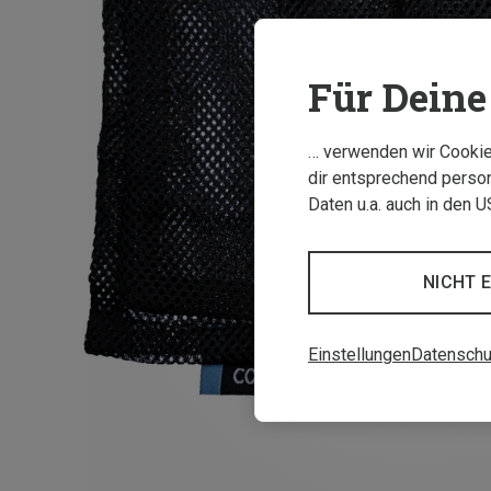
Für Deine 
… verwenden wir Cookies
dir entsprechend person
Daten u.a. auch in den 
NICHT 
Einstellungen
Datenschu