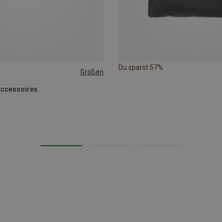
Du sparst 57%
Größen
Accessoires