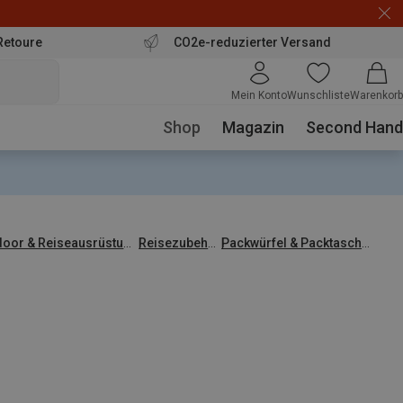
Retoure
CO2e-reduzierter Versand
Mein Konto
Wunschliste
Warenkorb
Shop
Magazin
Second Hand
oor & Reiseausrüstung
Reisezubehör
Packwürfel & Packtaschen