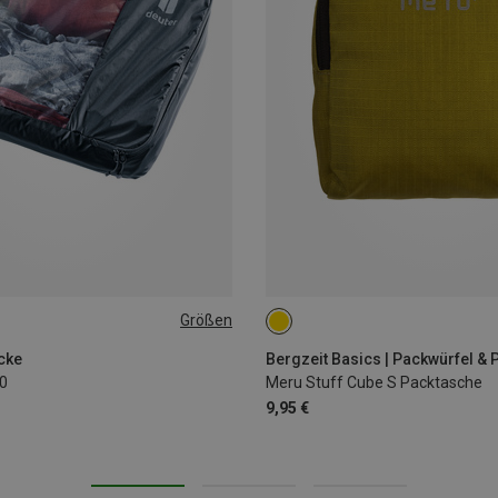
Größen
S
cke
Bergzeit Basics | Packwürfel &
0
Meru Stuff Cube S Packtasche
9,95 €