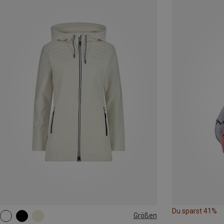
Du sparst 41%
Größen
XS