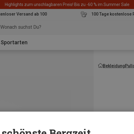
Highlights zum unschlagbaren Preis! Bis zu -60 % im Summer Sale
enloser Versand ab 100
100 Tage kostenlose 
o
Sportarten
Bekleidung
Pull
schönste Bergzeit...