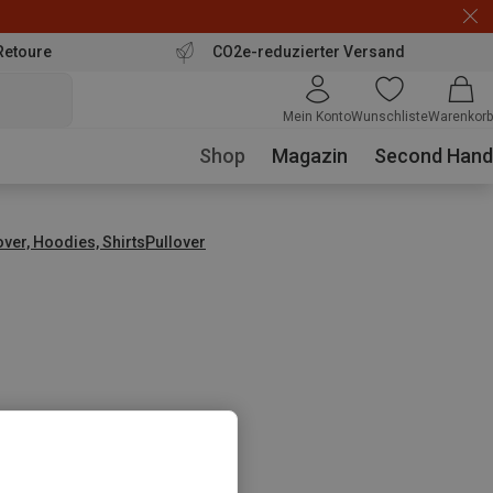
Retoure
CO2e-reduzierter Versand
Mein Konto
Wunschliste
Warenkorb
Shop
Magazin
Second Hand
over, Hoodies, Shirts
Pullover