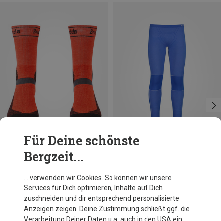
Für Deine schönste
Bergzeit...
Du sparst 17%
Größen
36|37|38|39
40|41|42|43
44|45|46|47
48|49|50|51
Bridgedale
… verwenden wir Cookies. So können wir unsere
Herren MTB Winter Weight T2 Merino Socken
Services für Dich optimieren, Inhalte auf Dich
29,95 €
zuschneiden und dir entsprechend personalisierte
Anzeigen zeigen. Deine Zustimmung schließt ggf. die
Verarbeitung Deiner Daten u.a. auch in den USA ein.