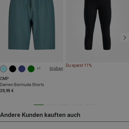
Du sparst 11%
Größen
+1
XXS
XS
S
M
L
XXL
CMP
Damen Bermuda Shorts
29,95 €
Andere Kunden kauften auch