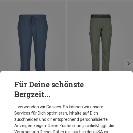
Für Deine schönste
Bergzeit...
Du sparst 29%
Größen
+1
S
M
3XL
CMP
… verwenden wir Cookies. So können wir unsere
Damen Stretch 3/4 Hose
Services für Dich optimieren, Inhalte auf Dich
36,76 €
zuschneiden und dir entsprechend personalisierte
Anzeigen zeigen. Deine Zustimmung schließt ggf. die
Verarbeitung Deiner Daten u.a. auch in den USA ein.