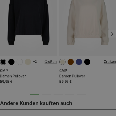
Größen
Größen
+2
XXS
XS
S
M
L
XL
CMP
CMP
Damen Pullover
Damen Pullover
59,95 €
59,95 €
Andere Kunden kauften auch