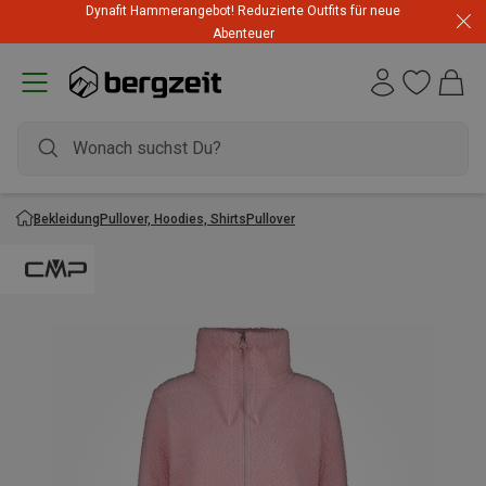
Dynafit Hammerangebot! Reduzierte Outfits für neue
Abenteuer
Bekleidung
Pullover, Hoodies, Shirts
Pullover