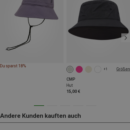
Du sparst 18%
Größen
+1
56|58
60|62
CMP
Hut
15,00 €
Andere Kunden kauften auch