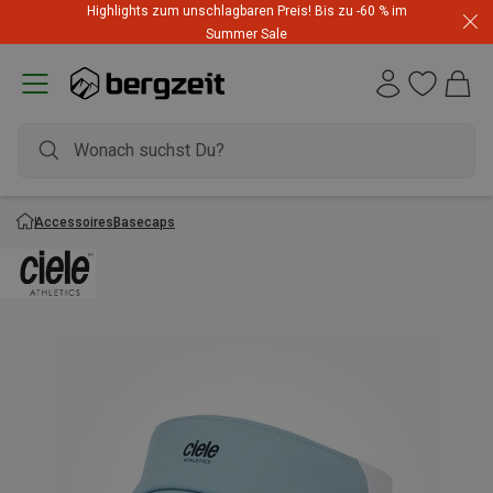
Highlights zum unschlagbaren Preis! Bis zu -60 % im
Summer Sale
Accessoires
Basecaps