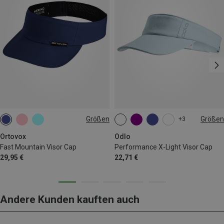
Größen
Größen
+3
ONE SIZE
L|XL
M|S
Ortovox
Odlo
Fast Mountain Visor Cap
Performance X-Light Visor Cap
29,95 €
22,71 €
Andere Kunden kauften auch