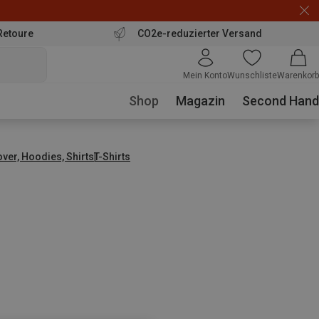
Retoure
CO2e-reduzierter Versand
Mein Konto
Wunschliste
Warenkorb
Shop
Magazin
Second Hand
over, Hoodies, Shirts
T-Shirts