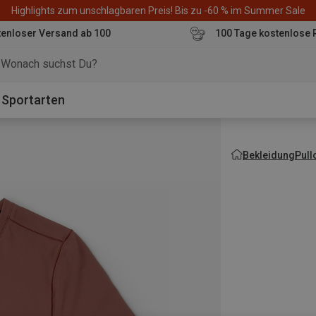
Highlights zum unschlagbaren Preis! Bis zu -60 % im Summer Sale
enloser Versand ab 100
100 Tage kostenlose 
o
Sportarten
Bekleidung
Pull