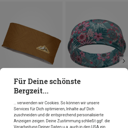
Für Deine schönste
Bergzeit...
Du sparst 25%
Größen
ONE SIZE
FreiSein
… verwenden wir Cookies. So können wir unsere
PoppyBlossom Stirnband
Services für Dich optimieren, Inhalte auf Dich
19,95 €
zuschneiden und dir entsprechend personalisierte
Anzeigen zeigen. Deine Zustimmung schließt ggf. die
Verarbeitung Deiner Daten u.a. auch in den USA ein.