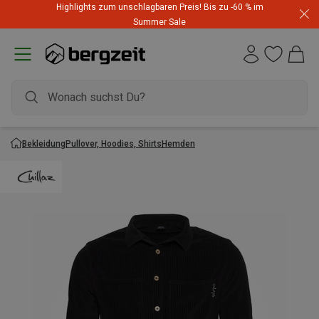
Highlights zum unschlagbaren Preis! Bis zu -60 % im
Summer Sale
Bekleidung
Pullover, Hoodies, Shirts
Hemden