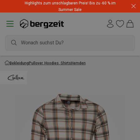
Highlights zum unschlagbaren Preis! Bis zu -60 % im
Summer Sale
Bekleidung
Pullover, Hoodies, Shirts
Hemden