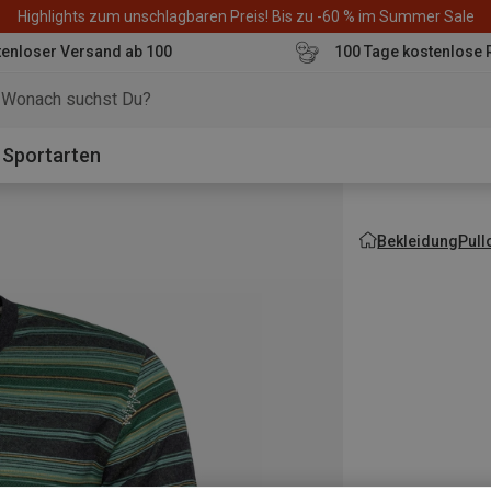
Highlights zum unschlagbaren Preis! Bis zu -60 % im Summer Sale
enloser Versand ab 100
100 Tage kostenlose 
o
Sportarten
Bekleidung
Pull