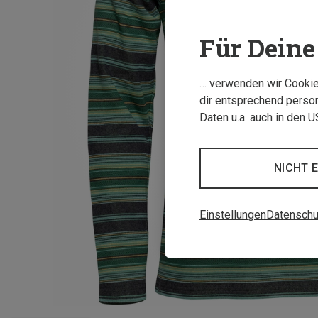
Für Deine 
… verwenden wir Cookies
dir entsprechend person
Daten u.a. auch in den 
NICHT 
Einstellungen
Datenschu