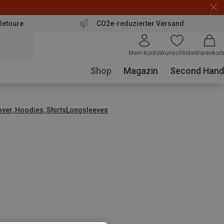
Retoure
CO2e-reduzierter Versand
Mein Konto
Wunschliste
Warenkorb
Shop
Magazin
Second Hand
over, Hoodies, Shirts
Longsleeves