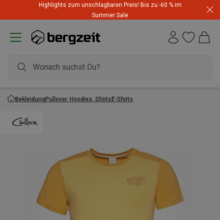
Highlights zum unschlagbaren Preis! Bis zu -60 % im
Summer Sale
Bekleidung
Pullover, Hoodies, Shirts
T-Shirts