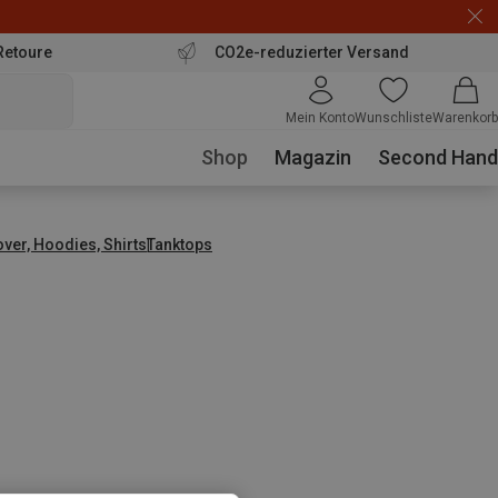
Retoure
CO2e-reduzierter Versand
Mein Konto
Wunschliste
Warenkorb
Shop
Magazin
Second Hand
over, Hoodies, Shirts
Tanktops