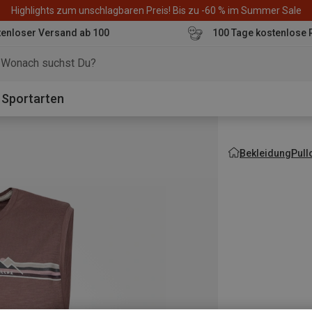
Highlights zum unschlagbaren Preis! Bis zu -60 % im Summer Sale
enloser Versand ab 100
100 Tage kostenlose 
o
Sportarten
Bekleidung
Pull