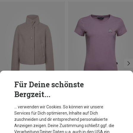
Für Deine schönste
Bergzeit...
Du sparst 31%
Größen
XS
Chillaz
… verwenden wir Cookies. So können wir unsere
Damen Gandia E Ciao T-Shirt
Services für Dich optimieren, Inhalte auf Dich
49,95 €
zuschneiden und dir entsprechend personalisierte
Anzeigen zeigen. Deine Zustimmung schließt ggf. die
Verarbeitung Deiner Daten u.a. auch in den USA ein.