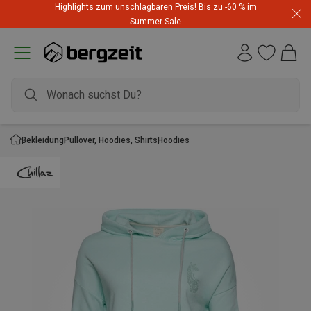
Highlights zum unschlagbaren Preis! Bis zu -60 % im
Summer Sale
Bekleidung
Pullover, Hoodies, Shirts
Hoodies