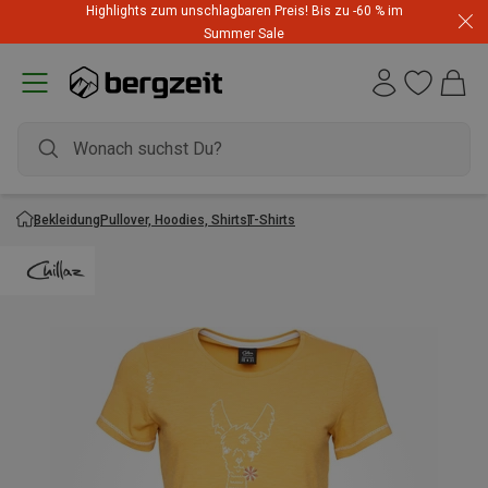
Highlights zum unschlagbaren Preis! Bis zu -60 % im
Summer Sale
Bekleidung
Pullover, Hoodies, Shirts
T-Shirts