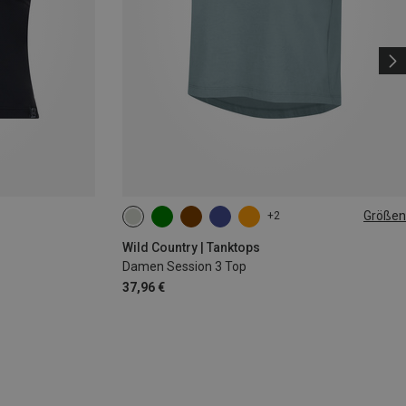
Größen
+2
XXS
XS
S
M
L
XL
Wild Country | Tanktops
Damen Session 3 Top
37,96 €