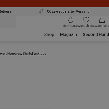
Retoure
CO2e-reduzierter Versand
Mein Konto
Wunschliste
Warenkorb
Shop
Magazin
Second Hand
over, Hoodies, Shirts
Tanktops