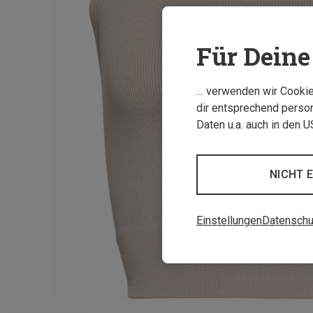
Für Deine 
… verwenden wir Cookies
dir entsprechend person
Daten u.a. auch in den 
NICHT 
Einstellungen
Datenschu