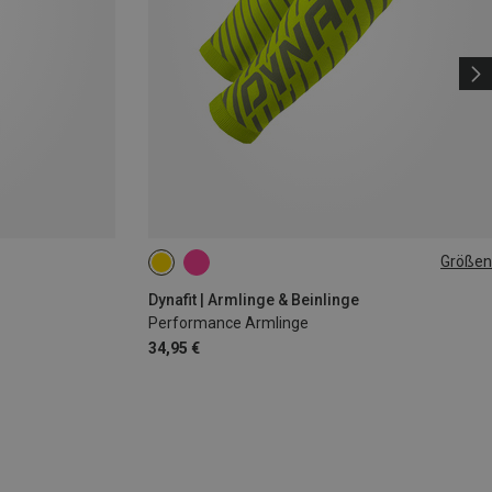
Größen
L|XL
M|S
Dynafit | Armlinge & Beinlinge
Performance Armlinge
34,95 €