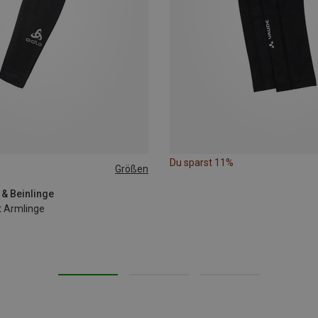
Du sparst 11%
Größen
 & Beinlinge
t Armlinge