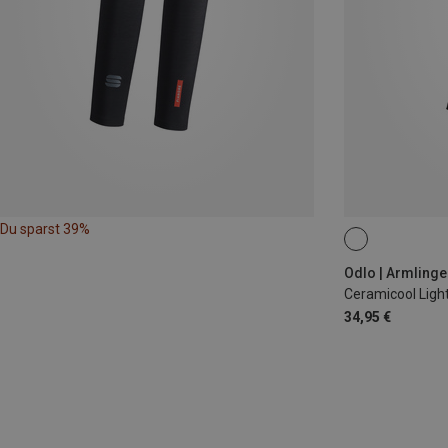
Du sparst 39%
L|XL
M|S
Odlo | Armlinge
Ceramicool Ligh
34,95 €