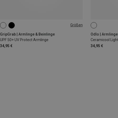
Größen
M
L|XL
M|S
GripGrab | Armlinge & Beinlinge
Odlo | Armlinge
UPF 50+ UV Protect Armlinge
Ceramicool Ligh
34,95 €
34,95 €