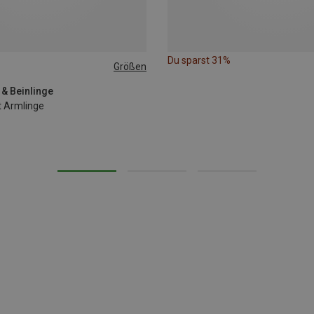
Du sparst 31%
Größen
 & Beinlinge
t Armlinge