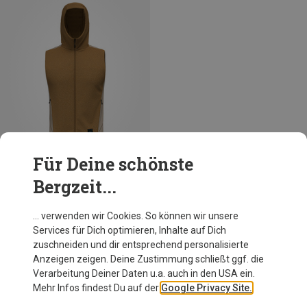
Für Deine schönste
Bergzeit...
Größen
S
M
L
XXL
Salewa
… verwenden wir Cookies. So können wir unsere
Herren Fanes Sarner Light Hyb Weste
Services für Dich optimieren, Inhalte auf Dich
209,95 €
zuschneiden und dir entsprechend personalisierte
Anzeigen zeigen. Deine Zustimmung schließt ggf. die
Verarbeitung Deiner Daten u.a. auch in den USA ein.
Mehr Infos findest Du auf der
Google Privacy Site.