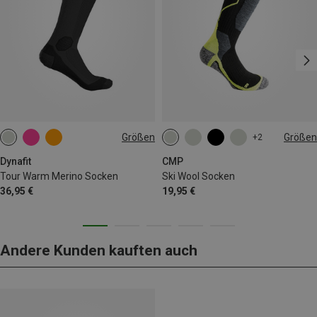
Größen
Größen
+2
35|36|37|38
39|40|41|42
36|37|38
39|40|41|42
43|44|45
46|47|48
Dynafit
CMP
Tour Warm Merino Socken
Ski Wool Socken
36,95 €
19,95 €
Andere Kunden kauften auch