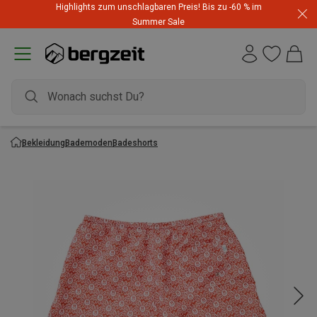
Highlights zum unschlagbaren Preis! Bis zu -60 % im
Summer Sale
Bekleidung
Bademoden
Badeshorts