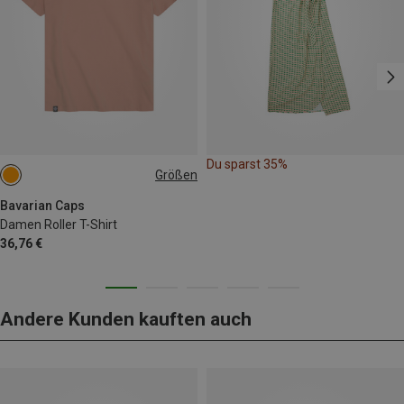
Du sparst 35%
Größen
XS
S
M
L
XL
Bavarian Caps
Damen Roller T-Shirt
36,76 €
Andere Kunden kauften auch