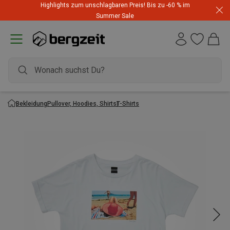
Highlights zum unschlagbaren Preis! Bis zu -60 % im
Summer Sale
Bekleidung
Pullover, Hoodies, Shirts
T-Shirts