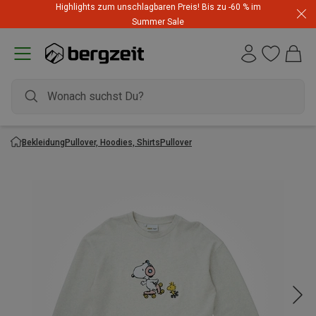
Highlights zum unschlagbaren Preis! Bis zu -60 % im
Summer Sale
Bekleidung
Pullover, Hoodies, Shirts
Pullover