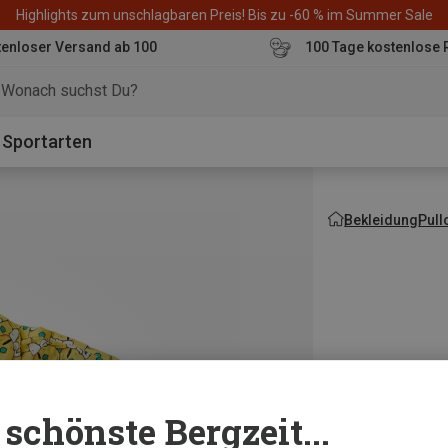
Highlights zum unschlagbaren Preis! Bis zu -60 % im Summer Sale
enloser Versand ab 100
100 Tage kostenlose 
o
Sportarten
Bekleidung
Pull
schönste Bergzeit...