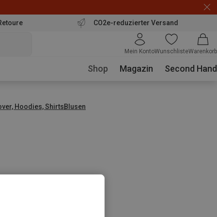
Retoure
CO2e-reduzierter Versand
Mein Konto
Wunschliste
Warenkorb
Shop
Magazin
Second Hand
over, Hoodies, Shirts
Blusen