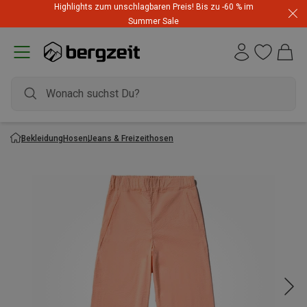
Highlights zum unschlagbaren Preis! Bis zu -60 % im
Summer Sale
Bekleidung
Hosen
Jeans & Freizeithosen