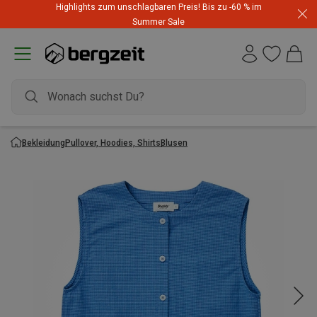
Highlights zum unschlagbaren Preis! Bis zu -60 % im
Dynafit Hammerangebot! Reduzierte Outfits für neue
Summer Sale
Abenteuer
Bekleidung
Pullover, Hoodies, Shirts
Blusen