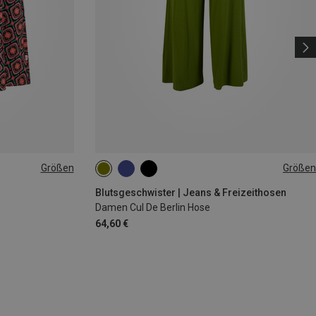
Größen
Größen
XS
S
M
L
XL
Blutsgeschwister | Jeans & Freizeithosen
Damen Cul De Berlin Hose
64,60 €