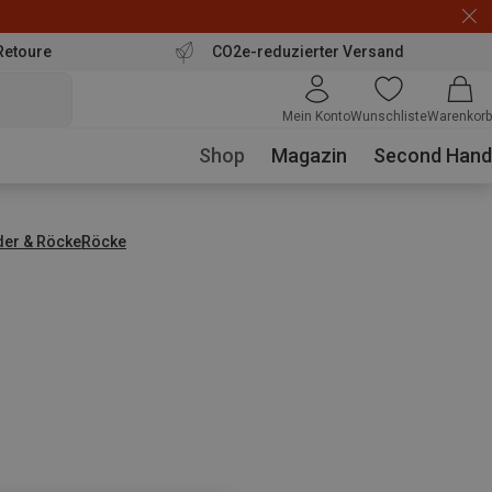
Retoure
CO2e-reduzierter Versand
Mein Konto
Wunschliste
Warenkorb
Shop
Magazin
Second Hand
der & Röcke
Röcke