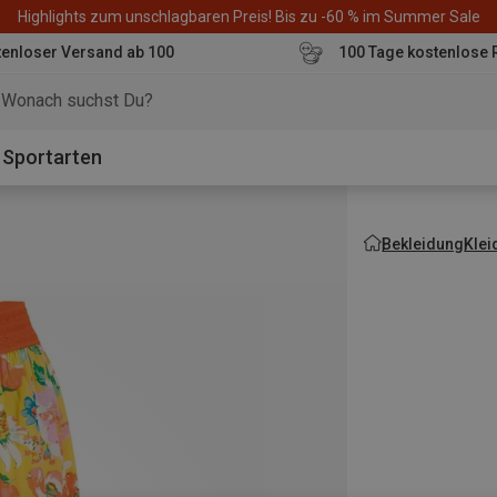
Highlights zum unschlagbaren Preis! Bis zu -60 % im Summer Sale
enloser Versand ab 100
100 Tage kostenlose 
o
Sportarten
Bekleidung
Klei