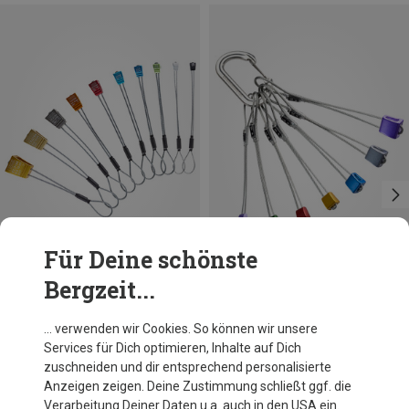
Für Deine schönste
Bergzeit...
Du sparst 27%
Größen
ONE SIZE
LACD
… verwenden wir Cookies. So können wir unsere
Klemmkeilset
Services für Dich optimieren, Inhalte auf Dich
79,95 €
zuschneiden und dir entsprechend personalisierte
Anzeigen zeigen. Deine Zustimmung schließt ggf. die
Verarbeitung Deiner Daten u.a. auch in den USA ein.