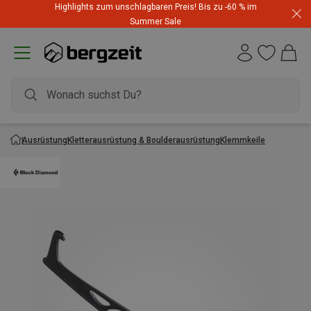
Highlights zum unschlagbaren Preis! Bis zu -60 % im
Summer Sale
Ausrüstung
Kletterausrüstung & Boulderausrüstung
Klemmkeile