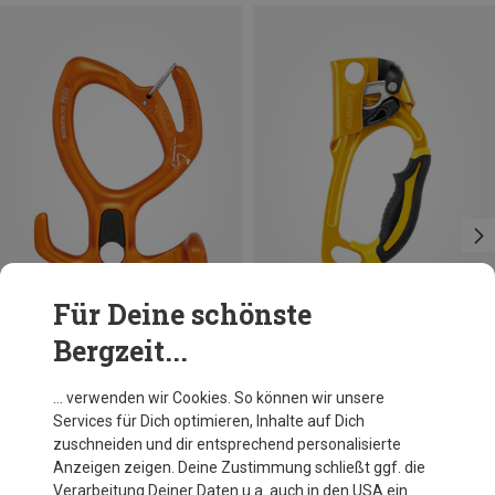
Für Deine schönste
Bergzeit...
Größen
RIGHT
LEFT
Petzl
Petzl
… verwenden wir Cookies. So können wir unsere
Pirana Guide Abseilgerät
Ascension Steigklemme
Services für Dich optimieren, Inhalte auf Dich
36,76 €
64,95 €
zuschneiden und dir entsprechend personalisierte
Anzeigen zeigen. Deine Zustimmung schließt ggf. die
Verarbeitung Deiner Daten u.a. auch in den USA ein.