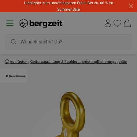
Highlights zum unschlagbaren Preis! Bis zu -60 % im
Summer Sale
Ausrüstung
Kletterausrüstung & Boulderausrüstung
Sicherungsgeräte