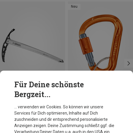
Neu
Für Deine schönste
Bergzeit...
Du sparst 18%
Skylotec
… verwenden wir Cookies. So können wir unsere
Leger Brilock Captive Bar Karabiner
Services für Dich optimieren, Inhalte auf Dich
22,71 €
zuschneiden und dir entsprechend personalisierte
Anzeigen zeigen. Deine Zustimmung schließt ggf. die
Verarbeitung Deiner Daten u.a. auch in den USA ein.