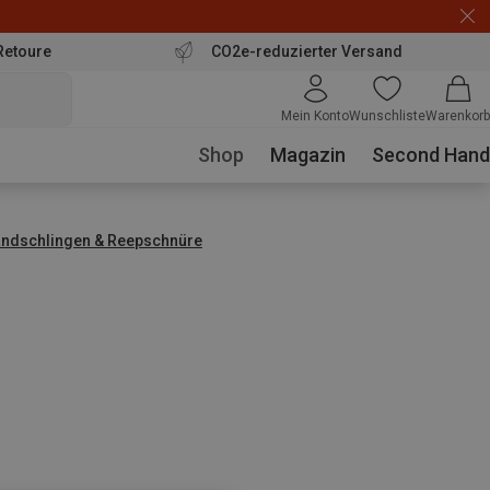
Retoure
CO2e-reduzierter Versand
Mein Konto
Wunschliste
Warenkorb
Shop
Magazin
Second Hand
ndschlingen & Reepschnüre