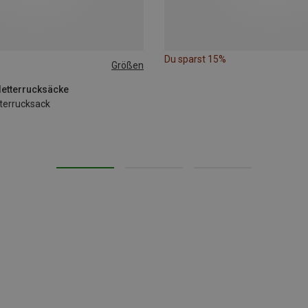
Du sparst 15%
Größen
Kletterrucksäcke
tterrucksack