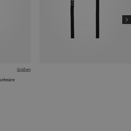
Größen
pschnüre