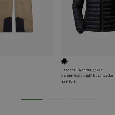
S
M
L
XL
Bergans | Wanderjacken
Damen Rabot Light Down Jacke
279,95 €