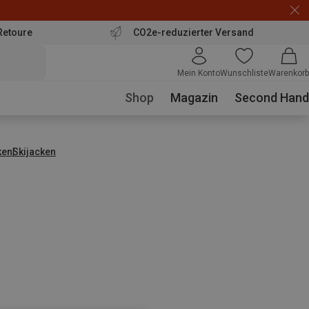
Retoure
CO2e-reduzierter Versand
Mein Konto
Wunschliste
Warenkorb
Shop
Magazin
Second Hand
ken
Skijacken