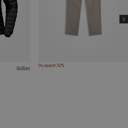
Du sparst 32%
Größen