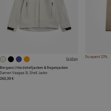
Du sparst 23%
Größen
XS
S
M
L
XL
Bergans | Hardshelljacken & Regenjacken
Damen Vaagaa 3L Shell Jacke
263,30 €