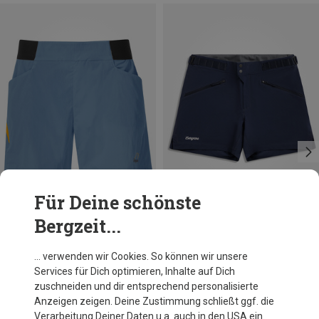
Für Deine schönste
Bergzeit...
Du sparst 34%
Größen
S
M
L
Bergans
… verwenden wir Cookies. So können wir unsere
Damen Y LightLine Vapor Shorts
Services für Dich optimieren, Inhalte auf Dich
99,95 €
zuschneiden und dir entsprechend personalisierte
Anzeigen zeigen. Deine Zustimmung schließt ggf. die
Verarbeitung Deiner Daten u.a. auch in den USA ein.