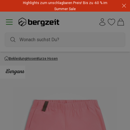
Highlights zum unschlagbaren Preis! Bis zu -60 % im
Summer Sale
Bekleidung
Hosen
Kurze Hosen