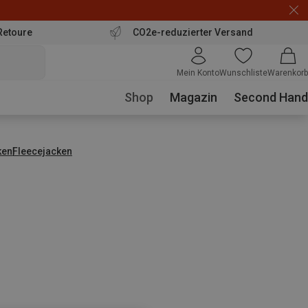
Retoure
CO2e-reduzierter Versand
Mein Konto
Wunschliste
Warenkorb
Shop
Magazin
Second Hand
ken
Fleecejacken