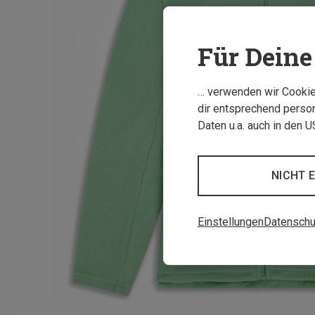
Für Deine 
… verwenden wir Cookies
dir entsprechend person
Daten u.a. auch in den 
NICHT 
Einstellungen
Datenschu