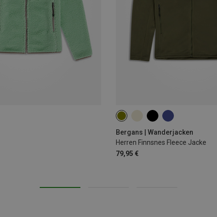
S
M
L
XL
XXL
Bergans | Wanderjacken
Herren Finnsnes Fleece Jacke
79,95 €