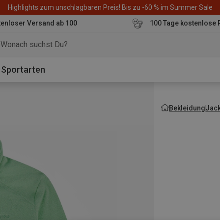
Highlights zum unschlagbaren Preis! Bis zu -60 % im Summer Sale
enloser Versand ab 100
100 Tage kostenlose 
o
Sportarten
Bekleidung
Jac