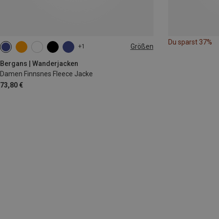
Du sparst 37%
Größen
+1
XS
S
M
L
XL
Bergans | Wanderjacken
Damen Finnsnes Fleece Jacke
73,80 €