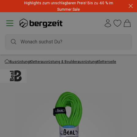
Highlights zum unschlagbaren Preis! Bis zu -60 % im
Dynafit Hammerangebot! Reduzierte Outfits für neue
Summer Sale
Abenteuer
Ausrüstung
Kletterausrüstung & Boulderausrüstung
Kletterseile