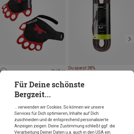
Du sparst 38%
Größen
XS
S
XL
M
Ocun
Für Deine schönste
Crag Lite Risskletterhandschuhe
Bergzeit...
29,95 €
… verwenden wir Cookies. So können wir unsere
Services für Dich optimieren, Inhalte auf Dich
Andere Kunden kauften auch
zuschneiden und dir entsprechend personalisierte
Anzeigen zeigen. Deine Zustimmung schließt ggf. die
Verarbeitung Deiner Daten u.a. auch in den USA ein.