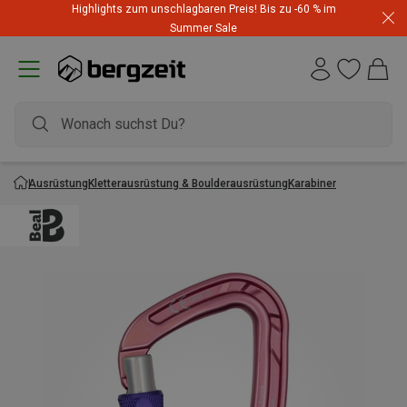
Highlights zum unschlagbaren Preis! Bis zu -60 % im
Summer Sale
Ausrüstung
Kletterausrüstung & Boulderausrüstung
Karabiner