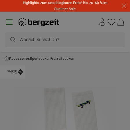
Highlights zum unschlagbaren Preis! Bis zu -60 % im
Summer Sale
Accessoires
Sportsocken
Freizeitsocken