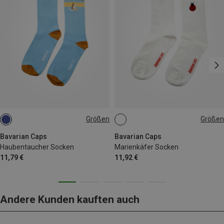
Größen
Größen
36|37|38|39|40
36|37|38|39|40
41|42|43|44|45|46
Bavarian Caps
Bavarian Caps
Haubentaucher Socken
Marienkäfer Socken
11,79 €
11,92 €
Andere Kunden kauften auch