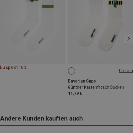
Du sparst 16%
Größen
36|37|38|39|40
41|42|43|44|45|46
Bavarian Caps
Günther Kastenfrosch Socken
11,79 €
Andere Kunden kauften auch