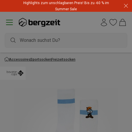
Highlights zum unschlagbaren Preis! Bis zu -60 % im
Summer Sale
Accessoires
Sportsocken
Freizeitsocken