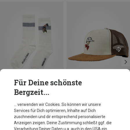
Für Deine schönste
Bergzeit...
Größen
Größen
41|42|43|44|45|46
ONE SIZE
Bavarian Caps
Bavarian Caps
… verwenden wir Cookies. So können wir unsere
Joe Dalton Socken
Lucky Luke Snapback Cap
Services für Dich optimieren, Inhalte auf Dich
11,92 €
40,91 €
zuschneiden und dir entsprechend personalisierte
Anzeigen zeigen. Deine Zustimmung schließt ggf. die
Verarbeitung Deiner Daten u.a. auch in den USA ein.