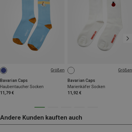
Größen
Größen
36|37|38|39|40
36|37|38|39|40
41|42|43|44|45|46
Bavarian Caps
Bavarian Caps
Haubentaucher Socken
Marienkäfer Socken
11,79 €
11,92 €
Andere Kunden kauften auch