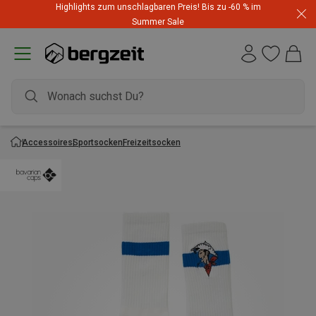
Highlights zum unschlagbaren Preis! Bis zu -60 % im
Summer Sale
Accessoires
Sportsocken
Freizeitsocken