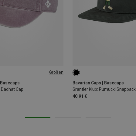
Größen
ONE SIZE
| Basecaps
Bavarian Caps | Basecaps
 Dadhat Cap
Grantler Klub: Pumuckl Snapbac
40,91 €