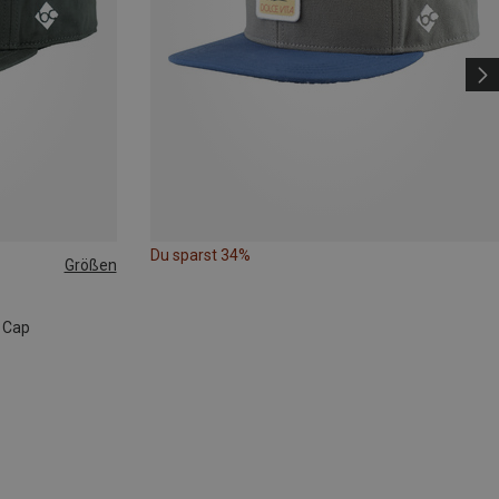
Du sparst 34%
Größen
k Cap