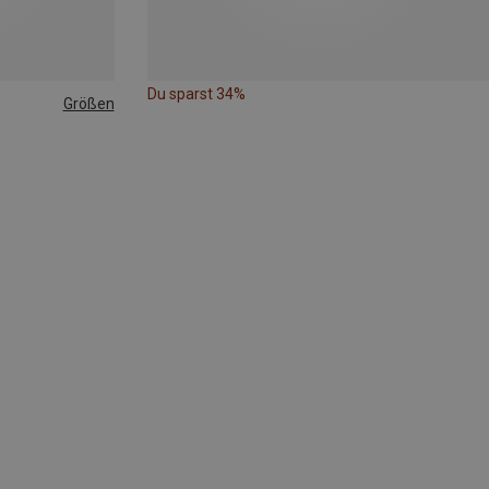
Du sparst 34%
Größen