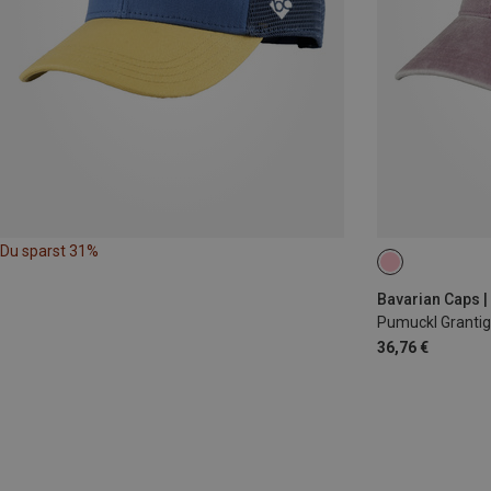
Du sparst 31%
ONE SIZE
Bavarian Caps 
Pumuckl Grantig
36,76 €