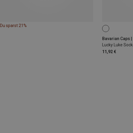
Du sparst 21%
41|42|43|44|45|
Bavarian Caps |
Lucky Luke Soc
11,92 €