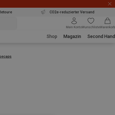
Retoure
CO2e-reduzierter Versand
Mein Konto
Wunschliste
Warenkorb
Shop
Magazin
Second Hand
secaps