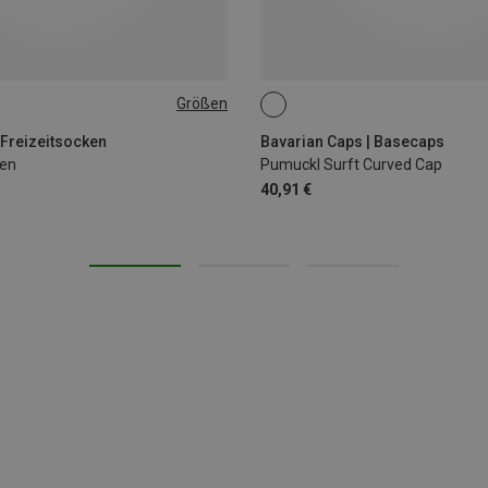
Größen
46
ONE SIZE
 Freizeitsocken
Bavarian Caps | Basecaps
ken
Pumuckl Surft Curved Cap
40,91 €