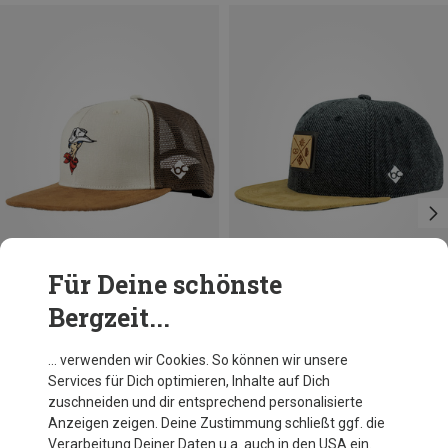
Für Deine schönste
Bergzeit...
Du sparst 33%
Größen
ONE SIZE
Bavarian Caps
… verwenden wir Cookies. So können wir unsere
Lucky Luke Snapback Cap
Services für Dich optimieren, Inhalte auf Dich
40,91 €
zuschneiden und dir entsprechend personalisierte
Anzeigen zeigen. Deine Zustimmung schließt ggf. die
Verarbeitung Deiner Daten u.a. auch in den USA ein.