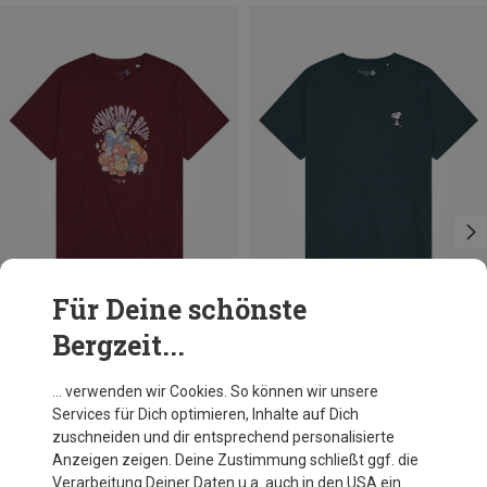
Für Deine schönste
Bergzeit...
Du sparst 23%
Größen
S
M
L
XL
XXL
3XL
Bavarian Caps
… verwenden wir Cookies. So können wir unsere
Herren Schlümpfe: Gschmeidig Bleim T-Shirt
Services für Dich optimieren, Inhalte auf Dich
39,95 €
zuschneiden und dir entsprechend personalisierte
Anzeigen zeigen. Deine Zustimmung schließt ggf. die
Verarbeitung Deiner Daten u.a. auch in den USA ein.