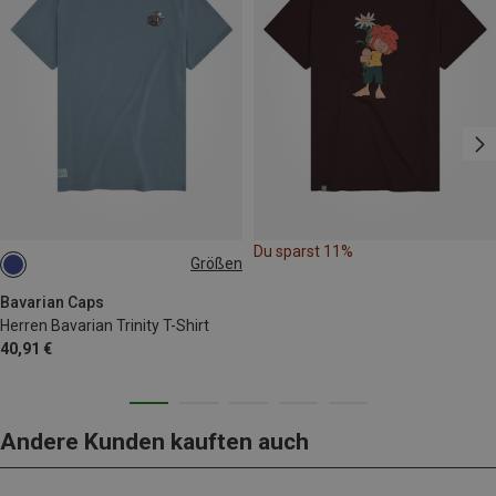
Du sparst 11%
Größen
S
M
L
XL
XXL
3XL
Bavarian Caps
Herren Bavarian Trinity T-Shirt
40,91 €
Andere Kunden kauften auch