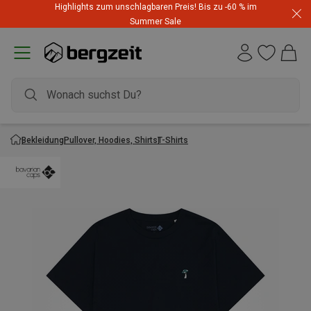
Highlights zum unschlagbaren Preis! Bis zu -60 % im
Summer Sale
Bekleidung
Pullover, Hoodies, Shirts
T-Shirts